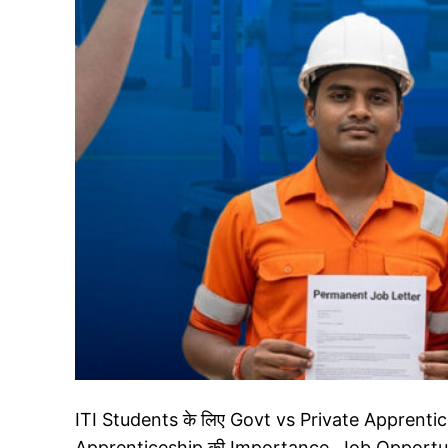
ITI Students के लिए Govt vs Private Apprenticeship
Apprenticeship की Importance, Job Opportun