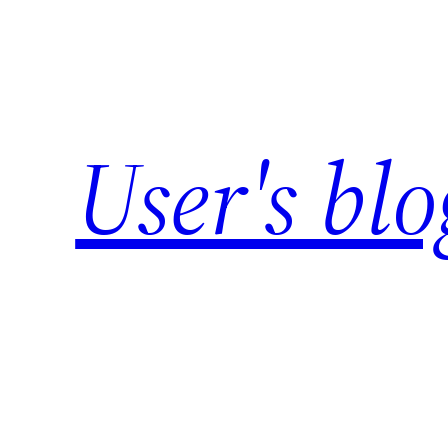
Skip
to
content
User's blo