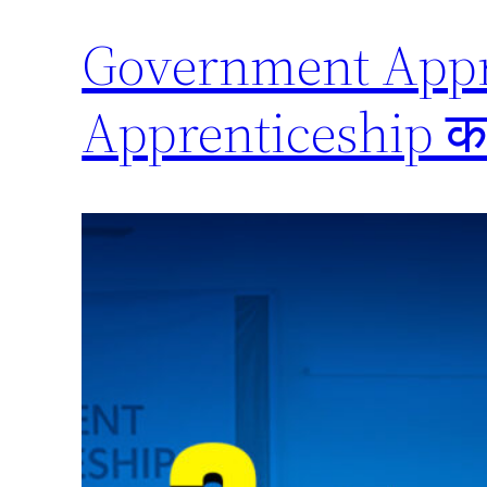
Government Appre
Apprenticeship कहा