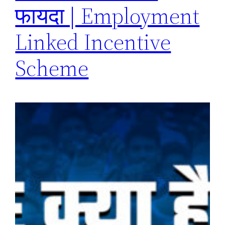
फायदा | Employment
Linked Incentive
Scheme