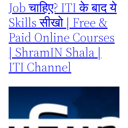
Job चाहिए? ITI के बाद ये
Skills सीखो | Free &
Paid Online Courses
| ShramIN Shala |
ITI Channel