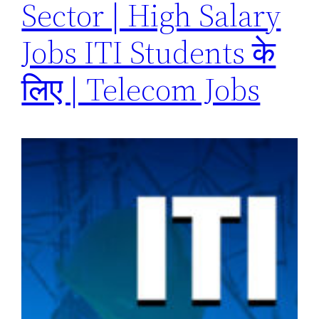
Sector | High Salary
Jobs ITI Students के
लिए | Telecom Jobs