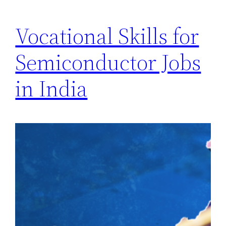
Vocational Skills for
Semiconductor Jobs
in India