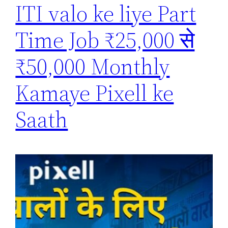
ITI valo ke liye Part
Time Job ₹25,000 से
₹50,000 Monthly
Kamaye Pixell ke
Saath