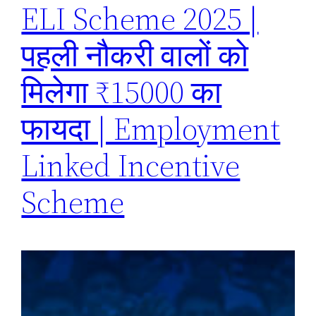
ELI Scheme 2025 |
पहली नौकरी वालों को
मिलेगा ₹15000 का
फायदा | Employment
Linked Incentive
Scheme