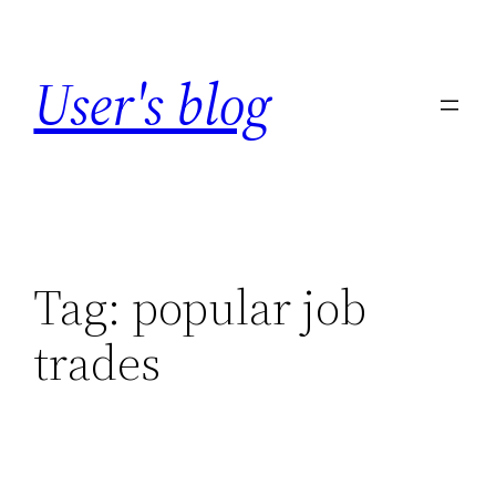
Skip
to
User's blog
content
Tag:
popular job
trades