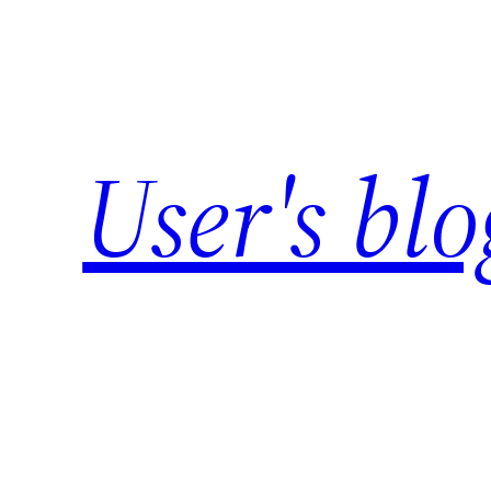
Skip
to
content
User's blo