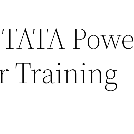
द TATA Powe
r Training
!