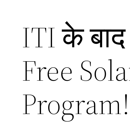
ITI के बा
Free Sola
Program