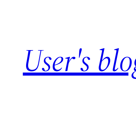
Skip
to
content
User's blo