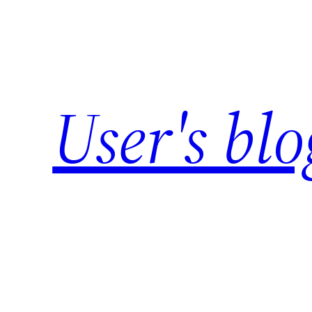
Skip
to
content
User's blo