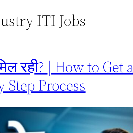
ustry ITI Jobs
 मिल रही? | How to Get 
by Step Process