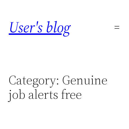
Skip
to
User's blog
content
Category:
Genuine
job alerts free