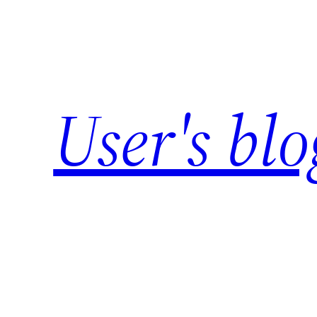
Skip
to
content
User's blo