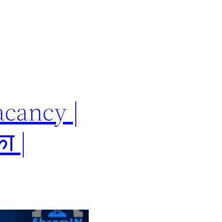
acancy |
ा |