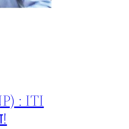
) : ITI
ा!