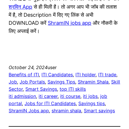
श्रमिन App
से ही मिली है। तो अगर आप भी जॉब की तलाश
में है, तो Description में दिए गए लिंक से अभी
DOWNLOAD करें
ShramIN jobs app
और नौकरी के
लिए अप्लाई करें।
October 24, 2024
user
Benefits of ITI
, 
ITI Candidates
, 
ITI holder
, 
ITI trade
, 
Job
, 
Job Portals
, 
Savings Tips
, 
Shramin Shala
, 
Skill
Sector
, 
Smart Savings
, 
top ITI skills
iti admission
, 
iti career
, 
iti course
, 
iti jobs
, 
job
portal
, 
Jobs for ITI Candidates
, 
Savings tips
, 
ShramIN Jobs app
, 
shramin shala
, 
Smart savings