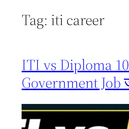
Tag:
iti career
ITI vs Diploma 10वीं
Government Job ज