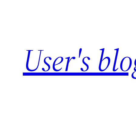
Skip
to
content
User's blo