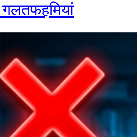
 गलतफहमियां