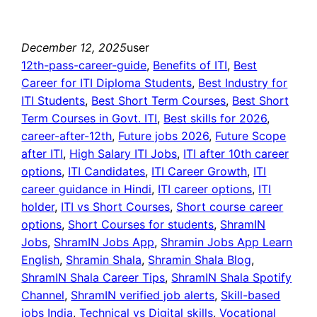
December 12, 2025
user
12th-pass-career-guide
, 
Benefits of ITI
, 
Best
Career for ITI Diploma Students
, 
Best Industry for
ITI Students
, 
Best Short Term Courses
, 
Best Short
Term Courses in Govt. ITI
, 
Best skills for 2026
, 
career-after-12th
, 
Future jobs 2026
, 
Future Scope
after ITI
, 
High Salary ITI Jobs
, 
ITI after 10th career
options
, 
ITI Candidates
, 
ITI Career Growth
, 
ITI
career guidance in Hindi
, 
ITI career options
, 
ITI
holder
, 
ITI vs Short Courses
, 
Short course career
options
, 
Short Courses for students
, 
ShramIN
Jobs
, 
ShramIN Jobs App
, 
Shramin Jobs App Learn
English
, 
Shramin Shala
, 
Shramin Shala Blog
, 
ShramIN Shala Career Tips
, 
ShramIN Shala Spotify
Channel
, 
ShramIN verified job alerts
, 
Skill-based
jobs India
, 
Technical vs Digital skills
, 
Vocational