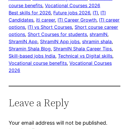
course benefits
, 
Vocational Courses 2026
Best skills for 2026
, 
Future jobs 2026
, 
ITI
, 
ITI
Candidates
, 
iti career
, 
ITI Career Growth
, 
ITI career
options
, 
ITI vs Short Courses
, 
Short course career
options
, 
Short Courses for students
, 
shramIN
, 
ShramIN App
, 
ShramIN App jobs
, 
shramin shala
, 
Shramin Shala Blog
, 
ShramIN Shala Career Tips
, 
Skill-based jobs India
, 
Technical vs Digital skills
, 
Vocational course benefits
, 
Vocational Courses
2026
Leave a Reply
Your email address will not be published.