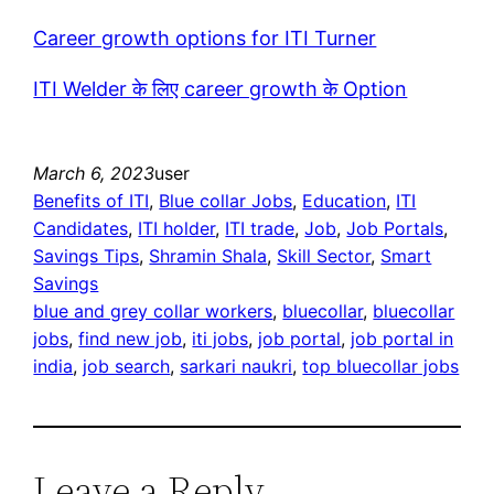
Career growth options for ITI Turner
ITI Welder के लिए career growth के Option
March 6, 2023
user
Benefits of ITI
, 
Blue collar Jobs
, 
Education
, 
ITI
Candidates
, 
ITI holder
, 
ITI trade
, 
Job
, 
Job Portals
, 
Savings Tips
, 
Shramin Shala
, 
Skill Sector
, 
Smart
Savings
blue and grey collar workers
, 
bluecollar
, 
bluecollar
jobs
, 
find new job
, 
iti jobs
, 
job portal
, 
job portal in
india
, 
job search
, 
sarkari naukri
, 
top bluecollar jobs
Leave a Reply